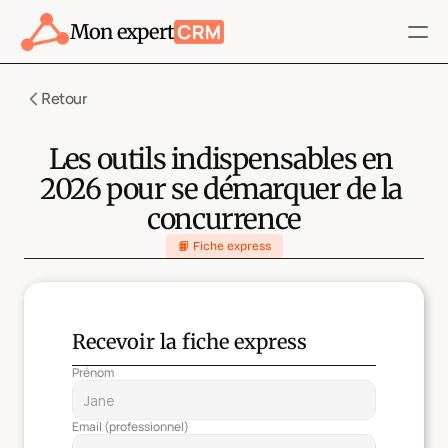
Mon expert
Retour
Blog
Ressources
Les outils indispensables en 
HubSpot
2026 pour se démarquer de la 
Me contacter
concurrence
Me contacter
📙 Fiche express
Recevoir la fiche express
Prénom
Email (professionnel)