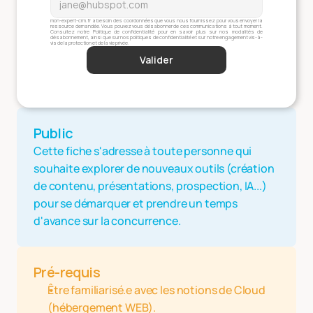
mon-expert-crm.fr a besoin des coordonnées que vous nous fournissez pour vous envoyer la 
ressource demandée. Vous pouvez vous désabonner de ces communications à tout moment. 
Consultez notre Politique de confidentialité pour en savoir plus sur nos modalités de 
désabonnement, ainsi que sur nos politiques de confidentialité et sur notre engagement vis-à-
vis de la protection et de la vie privée.
Valider
Public
Cette fiche s'adresse à toute personne qui 
souhaite explorer de nouveaux outils (création 
de contenu, présentations, prospection, IA...) 
pour se démarquer et prendre un temps 
d'avance sur la concurrence.
Pré-requis
Être familiarisé.e avec les notions de Cloud 
(hébergement WEB).