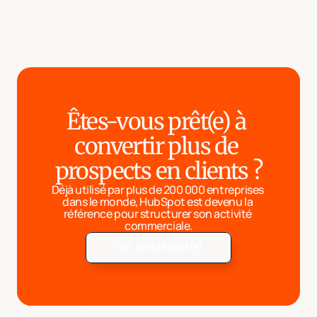
Êtes-vous prêt(e) à 
convertir plus de 
prospects en clients ?
Déjà utilisé par plus de 200 000 entreprises 
dans le monde, HubSpot est devenu la 
référence pour structurer son activité 
commerciale.
Oui, je suis prêt(e)
Oui, je suis prêt(e)